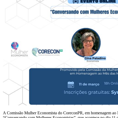
A Comissão Mulher Economista do CoreconPR, em homenagem ao Mê
“Conversando com Mulheres Economistas”, que acontece no dia 11 de