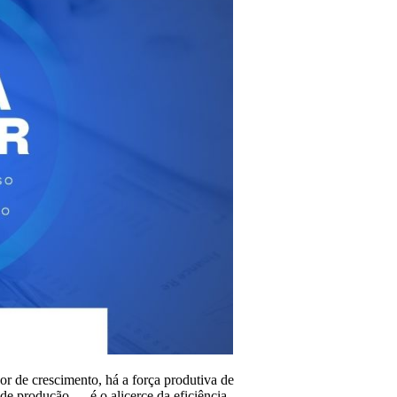
or de crescimento, há a força produtiva de
de produção — é o alicerce da eficiência,