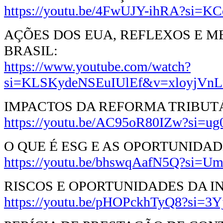
https://youtu.be/4FwUJY-ihRA?si
AÇÕES DOS EUA, REFLEXOS E M
BRASIL:
https://www.youtube.com/watch?
si=KLSKydeNSEuIUlEf&v=xloyjVnLn
IMPACTOS DA REFORMA TRIBUT
https://youtu.be/AC95oR80IZw?si
O QUE É ESG E AS OPORTUNIDA
https://youtu.be/bhswqAafN5Q?si
RISCOS E OPORTUNIDADES DA IN
https://youtu.be/pHOPckhTyQ8?si=