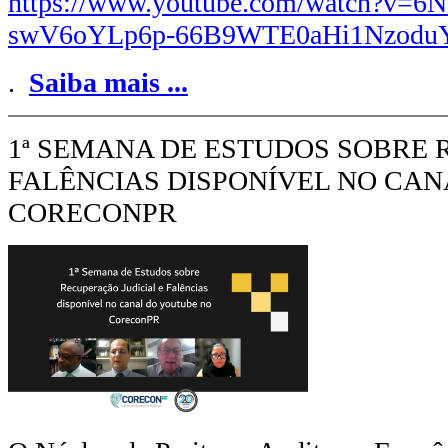
https://www.youtube.com/watch?v=
swV6oYLp6p-66B9WTE0aHi1Nzodu
.
Saiba mais
...
1ª SEMANA DE ESTUDOS SOBRE 
FALÊNCIAS DISPONÍVEL NO CA
CORECONPR