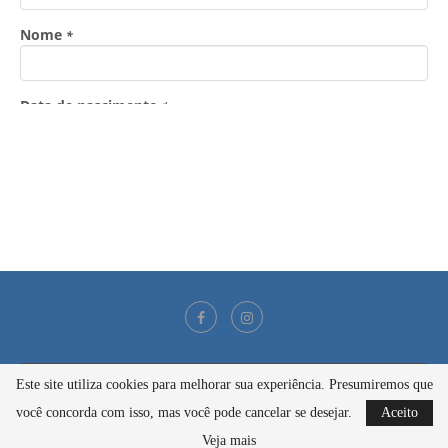
Este site utiliza cookies para melhorar sua experiência. Presumiremos que
@2021 - Todos os direitos reservados
você concorda com isso, mas você pode cancelar se desejar.
Aceito
BACK TO TOP
Veja mais