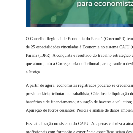
O Conselho Regional de Economia do Paraná (CoreconPR) tem o 
de 25 especialidades vinculadas à Economia no sistema CAJU (Ca
Paraná (TJPR). A conquista é resultado do trabalho estratégic
que atuou junto à Corregedoria do Tribunal para garantir o dev
a Justiça.
A partir de agora, economistas registrados poderão se credenciar 
previdenciária, tributária e trabalhista; Cálculos de liquidação 
bancários e de financiamento; Apuração de haveres e valuation;
Apuração de lucros cessantes; Perícia e análise de danos ambient
Essa atualização no sistema do CAJU não apenas valoriza a at
profissionais com formação e experiência específicas sejam des