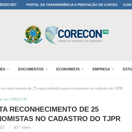
A TODOS OS PAIS!
PORTAL DA TRANSPARÊNCIA E PRESTAÇÃO DE CONTAS
GUIA
ONFIRMADA NO 30º ENESUL
 30º ENESUL
MADA NO 30º ENESUL
NO 30º ENESUL
MADA NO 30º ENESUL
IA: PARANÁ DEFINE SUAS...
ADO NO 30º ENESUL
ÕES
DOCUMENTOS
ECONOMISTA
EMPRESA
EST
reconhecimento de 25 especialidades para economistas no cadastro do TJPR
ias do CORECON
A RECONHECIMENTO DE 25
NOMISTAS NO CADASTRO DO TJPR
025
437
views