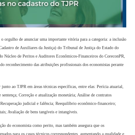
orgulho de anunciar uma importante vitória para a categoria: a inclusão
dastro de Auxiliares da Justiça) do Tribunal de Justiça do Estado do
o do Núcleo de Peritos e Auditores Econômicos-Financeiros do CoreconPR,
ido reconhecimento das atribuições profissionais dos economistas perante
junto ao TJPR em áreas técnicas específicas, entre elas: Perícia atuarial,
de sentença; Correção e atualização monetária; Análise de contratos
 Recuperação judicial e falência; Reequilíbrio econômico-financeiro;
ais; Avaliação de bens tangíveis e intangíveis.
uação do economista como perito, mas também assegura que os
ignados para os casos técnicos correspondentes, aumentando a qualidade e