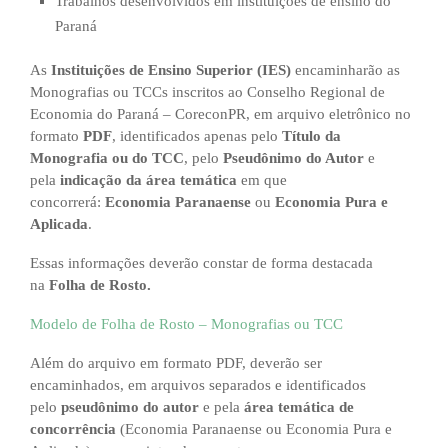
Trabalhos desenvolvidos em instituições de ensino do
Paraná
As
Instituições de Ensino Superior (IES)
encaminharão as
Monografias ou TCCs inscritos ao Conselho Regional de
Economia do Paraná – CoreconPR, em arquivo eletrônico no
formato
PDF
, identificados apenas pelo
Título da
Monografia ou do TCC
, pelo
Pseudônimo do Autor
e
pela
indicação da área temática
em que
concorrerá:
Economia Paranaense
ou
Economia Pura e
Aplicada
.
Essas informações deverão constar de forma destacada
na
Folha de Rosto.
Modelo de Folha de Rosto – Monografias ou TCC
Além do arquivo em formato PDF, deverão ser
encaminhados, em arquivos separados e identificados
pelo
pseudônimo do autor
e pela
área temática de
concorrência
(Economia Paranaense ou Economia Pura e