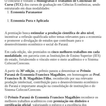
O concurso é voltado a
Monografias e Trabalhos de Conclusão de
Curso (TCC)
dos cursos de graduação em Ciências Econômicas, sendo
estruturado em duas modalidades:
Economia Paranaense
Economia Pura e Aplicada
A premiação busca
estimular a produção científica de alto nível
,
incentivar a reflexão qualificada sobre temas relevantes para a economia
e promover a divulgação de estudos que contribuam para o
desenvolvimento econômico e social do Paraná.
Em cada edição, são premiados os
cinco melhores trabalhos em cada
modalidade
, em parceria com as Instituições de Ensino Superior (IES)
do estado, fortalecendo o vínculo entre o meio acadêmico e o Sistema
Cofecon/Corecons.
A partir da
36ª edição
, o prêmio passou a denominar-se
Prêmio
Paraná de Economia Francisco Magalhães
, em homenagem ao
Prof.
Francisco B. B. Magalhães Filho
, reconhecido por sua relevante
produção intelectual, contribuição para o desenvolvimento econômico
do Paraná e importante atuação na consolidação de instituições e do
Sistema Cofecon/Corecons.
O
Prêmio Paraná de Economia Francisco Magalhães
reconhece os
melhores trabalhos acadêmicos com
premiação em dinheiro e
certificação oficial
, valorizando o esforço e a excelência dos