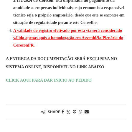
2.172/2024 do Cofecon
, fica
dispensada do pagamento da
anuidade
as
empresas individuais
, cujo
economista responsável
técnico seja o próprio empresário
, desde que este se encontre
em
situação de regularidade perante este Conselho
;
A validade de registro efetivado por esta via será considerado
válido apenas após a homologação em Assembléia Plenária do
CoreconPR.
A ENTREGA DA DOCUMENTAÇÃO SERÁ EXCLUSIVA NO
SISTEMA ONLINE, DISPONÍVEL NO LINK ABAIXO.
CLICK AQUI PARA DAR INÍCIO AO PEDIDO
SHARE