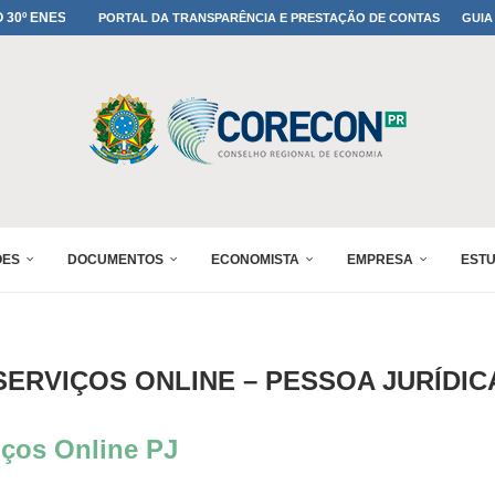
MADA NO 30º ENESUL
PORTAL DA TRANSPARÊNCIA E PRESTAÇÃO DE CONTAS
GUIA
NO 30º ENESUL
MADA NO 30º ENESUL
IA: PARANÁ DEFINE SUAS...
ADO NO 30º ENESUL
OMIA E FINANÇAS...
 DO SUL REUNIRÁ...
A NO PAINEL 1 DO...
ÕES
DOCUMENTOS
ECONOMISTA
EMPRESA
EST
SERVIÇOS ONLINE – PESSOA JURÍDIC
iços Online PJ