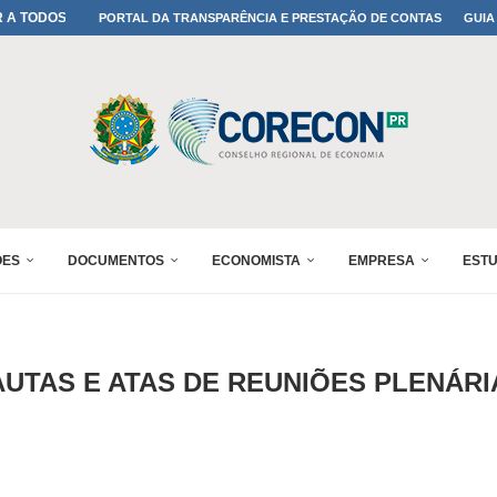
A TODOS OS PAIS!
PORTAL DA TRANSPARÊNCIA E PRESTAÇÃO DE CONTAS
GUIA
ONFIRMADA NO 30º ENESUL
 30º ENESUL
MADA NO 30º ENESUL
NO 30º ENESUL
MADA NO 30º ENESUL
IA: PARANÁ DEFINE SUAS...
ADO NO 30º ENESUL
ÕES
DOCUMENTOS
ECONOMISTA
EMPRESA
EST
AUTAS E ATAS DE REUNIÕES PLENÁRI