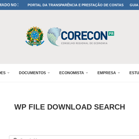
MADO NO 30º ENESUL
PORTAL DA TRANSPARÊNCIA E PRESTAÇÃO DE CONTAS
GUIA
A TODOS OS PAIS!
ONFIRMADA NO 30º ENESUL
 30º ENESUL
MADA NO 30º ENESUL
NO 30º ENESUL
MADA NO 30º ENESUL
IA: PARANÁ DEFINE SUAS...
ADO NO 30º ENESUL
ÕES
DOCUMENTOS
ECONOMISTA
EMPRESA
EST
WP FILE DOWNLOAD SEARCH