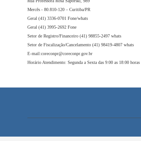
Rua Professora Rosa Saporski, 989
Mercês - 80.810-120 – Curitiba/PR
Geral (41) 3336-0701 Fone/whats
Geral (41) 3995-2692 Fone
Setor de Registro/Financeiro (41) 98855-2497 whats
Setor de Fiscalização/Cancelamento (41) 98419-4807 whats
E-mail:coreconpr@coreconpr.gov.br
Horário Atendimento: Segunda a Sexta das 9:00 as 18:00 horas