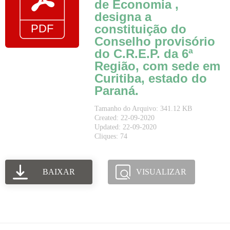
de Economia ,
designa a
constituição do
Conselho provisório
do C.R.E.P. da 6ª
Região, com sede em
Curitiba, estado do
Paraná.
Tamanho do Arquivo: 341.12 KB
Created: 22-09-2020
Updated: 22-09-2020
Cliques: 74
BAIXAR
VISUALIZAR