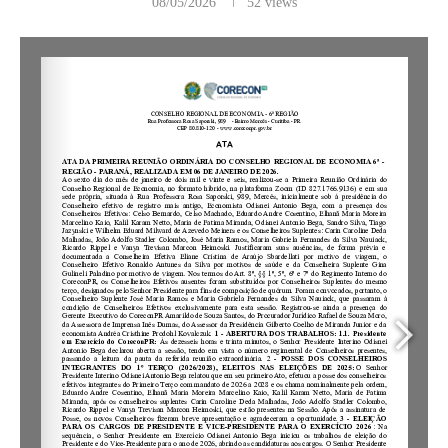
08/05/2026
52
views