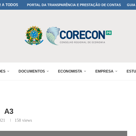
A TODOS OS PAIS!
PORTAL DA TRANSPARÊNCIA E PRESTAÇÃO DE CONTAS
GUIA
ONFIRMADA NO 30º ENESUL
 30º ENESUL
MADA NO 30º ENESUL
NO 30º ENESUL
MADA NO 30º ENESUL
IA: PARANÁ DEFINE SUAS...
ADO NO 30º ENESUL
ÕES
DOCUMENTOS
ECONOMISTA
EMPRESA
EST
A3
021
158
views