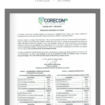
15/09/2020
563
views