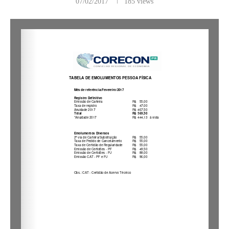
07/02/2017
185
views