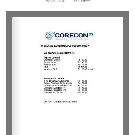
08/12/2016
185
views