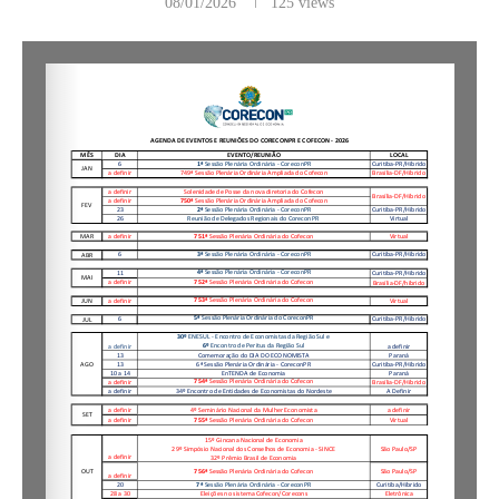
08/01/2026
125
views