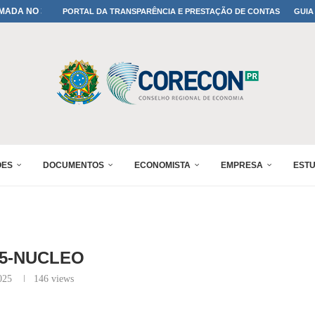
MADA NO 30º ENESUL
PORTAL DA TRANSPARÊNCIA E PRESTAÇÃO DE CONTAS
GUIA
NO 30º ENESUL
MADA NO 30º ENESUL
IA: PARANÁ DEFINE SUAS...
ADO NO 30º ENESUL
OMIA E FINANÇAS...
 DO SUL REUNIRÁ...
A NO PAINEL 1 DO...
ÕES
DOCUMENTOS
ECONOMISTA
EMPRESA
EST
5-NUCLEO
025
146
views