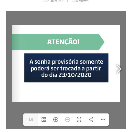
22/10/2020
224
views
1/6