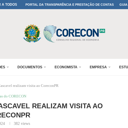
A TODOS OS PAIS!
PORTAL DA TRANSPARÊNCIA E PRESTAÇÃO DE CONTAS
GUIA
ONFIRMADA NO 30º ENESUL
 30º ENESUL
MADA NO 30º ENESUL
NO 30º ENESUL
MADA NO 30º ENESUL
IA: PARANÁ DEFINE SUAS...
ADO NO 30º ENESUL
ÕES
DOCUMENTOS
ECONOMISTA
EMPRESA
EST
ascavel realizam visita ao CoreconPR
ias do CORECON
ASCAVEL REALIZAM VISITA AO
RECONPR
024
382
views