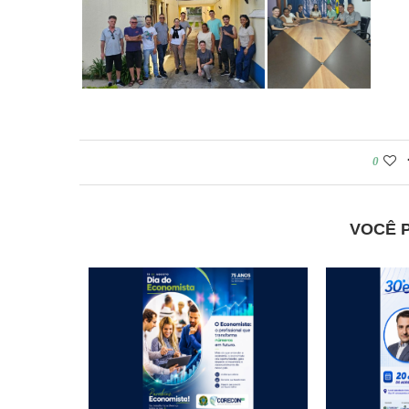
0
VOCÊ 