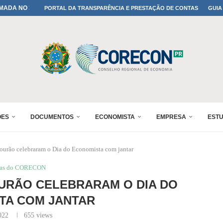
IA: PARANÁ DEFINE SUAS...
PORTAL DA TRANSPARÊNCIA E PRESTAÇÃO DE CONTAS
GUIA
ADO NO 30º ENESUL
OMIA E FINANÇAS...
 DO SUL REUNIRÁ...
A NO PAINEL 1 DO...
IÇÕES DO...
RÊMIO PARANÁ DE...
PROFISSÃO DE ECONOMISTA...
ÕES
DOCUMENTOS
ECONOMISTA
EMPRESA
EST
urão celebraram o Dia do Economista com jantar
ias do CORECON
URÃO CELEBRARAM O DIA DO
TA COM JANTAR
022
655
views