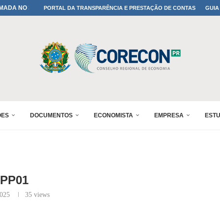
MADA NO 30º ENESUL
PORTAL DA TRANSPARÊNCIA E PRESTAÇÃO DE CONTAS
GUIA
IA: PARANÁ DEFINE SUAS...
ADO NO 30º ENESUL
OMIA E FINANÇAS...
 DO SUL REUNIRÁ...
A NO PAINEL 1 DO...
IÇÕES DO...
RÊMIO PARANÁ DE...
PROFISSÃO DE ECONOMISTA...
ÕES
DOCUMENTOS
ECONOMISTA
EMPRESA
EST
PP01
2025
35
views