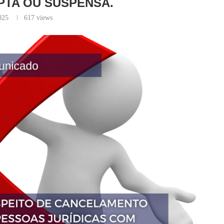
APTA OU SUSPENSA.
025
617
views