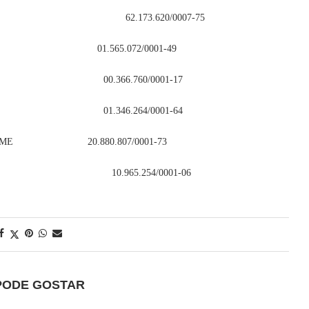
73.620/0007-75
 LTDA 01.565.072/0001-49
A. ME 00.366.760/0001-17
C LTDA 01.346.264/0001-64
TDA – ME 20.880.807/0001-73
/S 10.965.254/0001-06
PODE GOSTAR