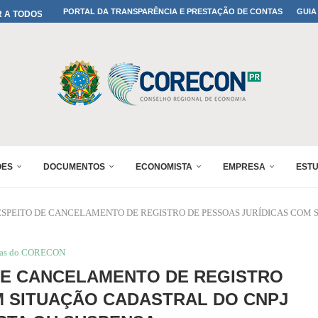
A TODOS OS PAIS!
PORTAL DA TRANSPARÊNCIA E PRESTAÇÃO DE CONTAS
GUIA
ONFIRMADA NO 30º ENESUL
 30º ENESUL
MADA NO 30º ENESUL
NO 30º ENESUL
MADA NO 30º ENESUL
IA: PARANÁ DEFINE SUAS...
ADO NO 30º ENESUL
ÕES
DOCUMENTOS
ECONOMISTA
EMPRESA
EST
SPEITO DE CANCELAMENTO DE REGISTRO DE PESSOAS JURÍDICAS COM S
ias do CORECON
DE CANCELAMENTO DE REGISTRO
M SITUAÇÃO CADASTRAL DO CNPJ