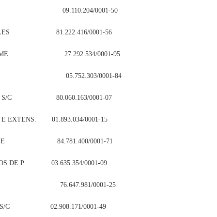
MPRES. 09.110.204/0001-50
 SIMPLES 81.222.416/0001-56
TDA – ME 27.292.534/0001-95
 LTDA 05.752.303/0001-84
LTDA S/C 80.060.163/0001-07
 E EXTENS. 01.893.034/0001-15
 – IPESE 84.781.400/0001-71
ICOS DE P 03.635.354/0001-09
NÔMICO 76.647.981/0001-25
IRA S/C 02.908.171/0001-49