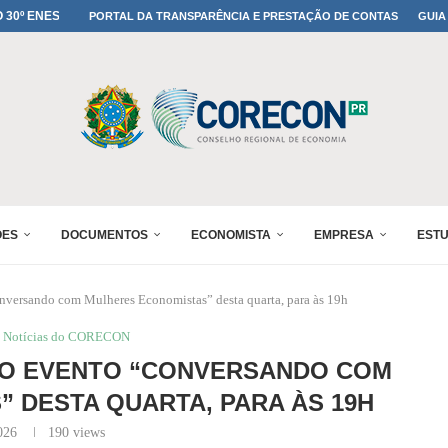
MADA NO 30º ENESUL
PORTAL DA TRANSPARÊNCIA E PRESTAÇÃO DE CONTAS
GUIA
NO 30º ENESUL
MADA NO 30º ENESUL
IA: PARANÁ DEFINE SUAS...
ADO NO 30º ENESUL
OMIA E FINANÇAS...
 DO SUL REUNIRÁ...
A NO PAINEL 1 DO...
ÕES
DOCUMENTOS
ECONOMISTA
EMPRESA
EST
onversando com Mulheres Economistas” desta quarta, para às 19h
Notícias do CORECON
DO EVENTO “CONVERSANDO COM
 DESTA QUARTA, PARA ÀS 19H
026
190
views