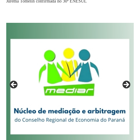
Jurema Tomelin confirmada no 30º ENESUL