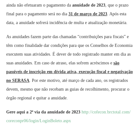
ainda não efetuaram o pagamento da
anuidade de 2023
, que o prazo
final para o pagamento será no dia
31 de março de 2023
. Após esta
data, a anuidade sofrerá incidência de multa e atualização monetária.
As anuidades fazem parte das chamadas “contribuições para fiscais” e
têm como finalidade dar condições para que os Conselhos de Economia
executem suas atividades. É dever de todo registrado manter em dia as
suas anuidades. Em caso de atraso, elas sofrem acréscimos e
são
passíveis de inscrição em dívida ativa, execução fiscal e negativação
no SERASA
. Por este motivo, até março de cada ano, os registrados
devem, mesmo que não recebam as guias de recolhimento, procurar o
órgão regional e quitar a anuidade.
Gere aqui a 2ª via da anuidade de 2023
http://cofecon.brctotal.com/
coreconpr06/login/LoginBoleto.
aspx