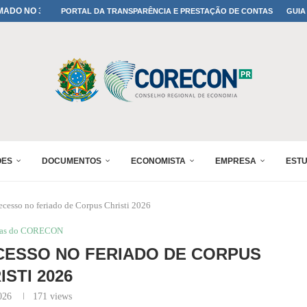
A TODOS OS PAIS!
PORTAL DA TRANSPARÊNCIA E PRESTAÇÃO DE CONTAS
GUIA
ONFIRMADA NO 30º ENESUL
 30º ENESUL
MADA NO 30º ENESUL
NO 30º ENESUL
MADA NO 30º ENESUL
IA: PARANÁ DEFINE SUAS...
ADO NO 30º ENESUL
ÕES
DOCUMENTOS
ECONOMISTA
EMPRESA
EST
cesso no feriado de Corpus Christi 2026
ias do CORECON
ESSO NO FERIADO DE CORPUS
ISTI 2026
026
171
views