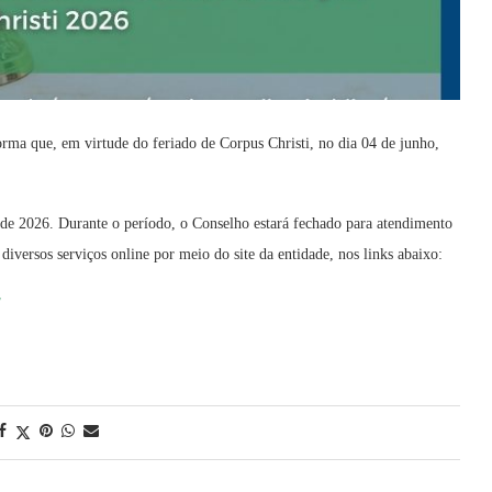
a que, em virtude do feriado de Corpus Christi, no dia 04 de junho,
de 2026. Durante o período, o Conselho estará fechado para atendimento
diversos serviços online por meio do site da entidade, nos links abaixo:
/