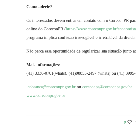
Como aderir?
Os interessados devem entrar em contato com o CoreconPR para 
online do CoreconPR (
https://www.coreconpr.gov.br/economista
programa implica confissão irrevogável e irretratável da dívida.
Não perca essa oportunidade de regularizar sua situação junto 
Mais informações:
(41) 3336-0701(whats), (41)98855-2497 (whats) ou (41) 3995
cobranca@coreconpr.gov.br
ou
coreconpr@coreconpr.gov.br
www.coreconpr.gov.br
0