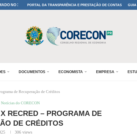
A TODOS OS PAIS!
PORTAL DA TRANSPARÊNCIA E PRESTAÇÃO DE CONTAS
GUIA
ONFIRMADA NO 30º ENESUL
 30º ENESUL
MADA NO 30º ENESUL
NO 30º ENESUL
MADA NO 30º ENESUL
IA: PARANÁ DEFINE SUAS...
ADO NO 30º ENESUL
ÕES
DOCUMENTOS
ECONOMISTA
EMPRESA
EST
ograma de Recuperação de Créditos
Notícias do CORECON
X RECRED – PROGRAMA DE
ÃO DE CRÉDITOS
025
306
views