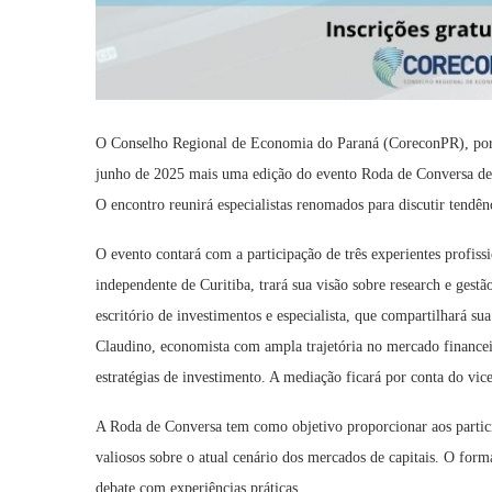
O Conselho Regional de Economia do Paraná (CoreconPR), por m
junho de 2025 mais uma edição do evento Roda de Conversa de
O encontro reunirá especialistas renomados para discutir tendên
O evento contará com a participação de três experientes profiss
independente de Curitiba, trará sua visão sobre research e gest
escritório de investimentos e especialista, que compartilhará 
Claudino, economista com ampla trajetória no mercado financei
estratégias de investimento. A mediação ficará por conta do vi
A Roda de Conversa tem como objetivo proporcionar aos particip
valiosos sobre o atual cenário dos mercados de capitais. O form
debate com experiências práticas.