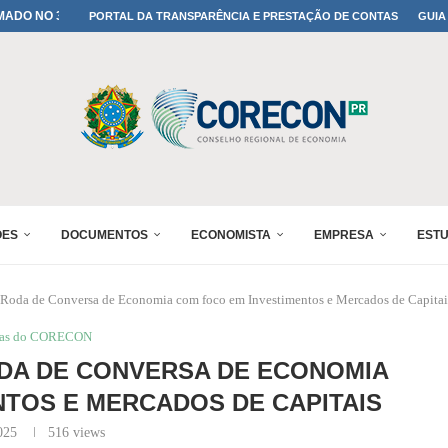
A TODOS OS PAIS!
PORTAL DA TRANSPARÊNCIA E PRESTAÇÃO DE CONTAS
GUIA
ONFIRMADA NO 30º ENESUL
 30º ENESUL
MADA NO 30º ENESUL
NO 30º ENESUL
MADA NO 30º ENESUL
IA: PARANÁ DEFINE SUAS...
ADO NO 30º ENESUL
ÕES
DOCUMENTOS
ECONOMISTA
EMPRESA
EST
oda de Conversa de Economia com foco em Investimentos e Mercados de Capitai
ias do CORECON
A DE CONVERSA DE ECONOMIA
TOS E MERCADOS DE CAPITAIS
025
516
views