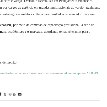
nceiro e varejo, Everton é especialista em Planejamento Financeiro,
m por cargos de gerência em grandes multinacionais do varejo, atualmente
o estratégica e analítica voltada para resultados no mercado financeiro.
reconPR
, por meio da comissão de capacitação profissional, a série de
onais, acadêmicos e o mercado
, abordando temas relevantes para a
 de inscrito.
e/roda-de-conversa-sobre-investimentos-e-mercados-de-capitais/2998319