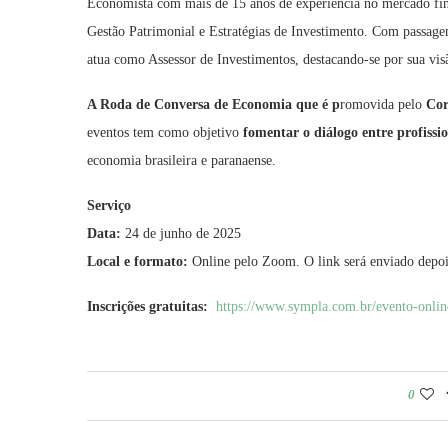
Economista com mais de 15 anos de experiência no mercado fina
Gestão Patrimonial e Estratégias de Investimento. Com passage
atua como Assessor de Investimentos, destacando-se por sua visã
A Roda de Conversa de Economia que é p
romovida pelo
Co
eventos tem como objetivo
fomentar o diálogo entre profissi
economia brasileira e paranaense.
Serviço
Data:
24 de junho de 2025
Local e formato:
Online pelo Zoom. O link será enviado depois
Inscrições gratuitas:
https://www.sympla.com.br/evento-onlin
0