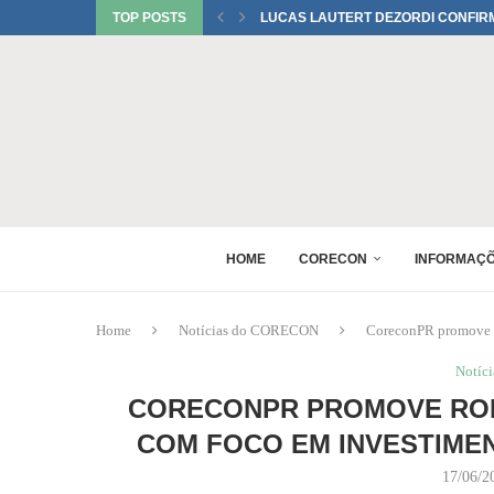
TOP POSTS
UMA HOMENAGEM DO CORECONPR 
TATIANI SOBRINHO DEL BIANCO C
JUREMA TOMELIN CONFIRMADA NO
RAQUEL PEREIRA PONTES CONFIR
EDUARDO SALAMUNI CONFIRMADO 
RAQUEL PEREIRA PONTES CONFIR
XV GINCANA NACIONAL DE ECONOM
DANIEL WESTRUPP ESTÁ CONFIRM
HOME
CORECON
INFORMAÇ
Home
Notícias do CORECON
CoreconPR promove R
Notíc
CORECONPR PROMOVE ROD
COM FOCO EM INVESTIMEN
17/06/2