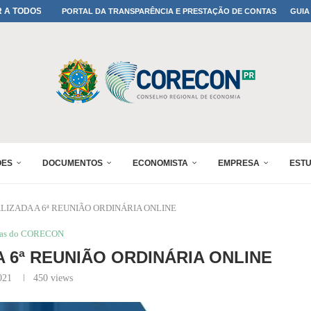
A TODOS OS PAIS!
PORTAL DA TRANSPARÊNCIA E PRESTAÇÃO DE CONTAS
GUIA
ONFIRMADA NO 30º ENESUL
 30º ENESUL
MADA NO 30º ENESUL
NO 30º ENESUL
MADA NO 30º ENESUL
IA: PARANÁ DEFINE SUAS...
ADO NO 30º ENESUL
ÕES
DOCUMENTOS
ECONOMISTA
EMPRESA
EST
LIZADA A 6ª REUNIÃO ORDINÁRIA ONLINE
ias do CORECON
 6ª REUNIÃO ORDINÁRIA ONLINE
021
450
views