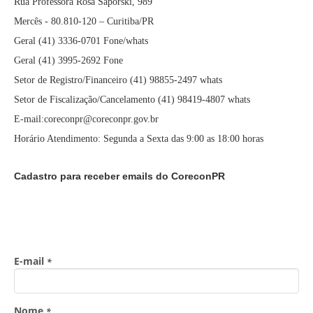
Rua Professora Rosa Saporski, 989
Mercês - 80.810-120 – Curitiba/PR
Geral (41) 3336-0701 Fone/whats
Geral (41) 3995-2692 Fone
Setor de Registro/Financeiro (41) 98855-2497 whats
Setor de Fiscalização/Cancelamento (41) 98419-4807 whats
E-mail:coreconpr@coreconpr.gov.br
Horário Atendimento: Segunda a Sexta das 9:00 as 18:00 horas
Cadastro para receber emails do CoreconPR