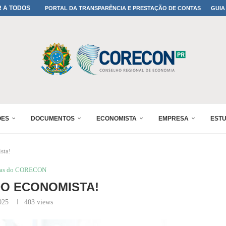
A TODOS OS PAIS!
PORTAL DA TRANSPARÊNCIA E PRESTAÇÃO DE CONTAS
GUIA
ONFIRMADA NO 30º ENESUL
 30º ENESUL
MADA NO 30º ENESUL
NO 30º ENESUL
MADA NO 30º ENESUL
IA: PARANÁ DEFINE SUAS...
ADO NO 30º ENESUL
ÕES
DOCUMENTOS
ECONOMISTA
EMPRESA
EST
sta!
ias do CORECON
 DO ECONOMISTA!
025
403
views