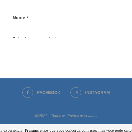
FACEBOOK
INSTAGRAM
@2021 - Todos os direitos reservados
BACK TO TOP
 sua experiência. Presumiremos que você concorda com isso, mas você pode cance