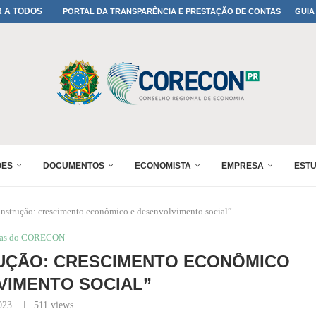
A TODOS OS PAIS!
PORTAL DA TRANSPARÊNCIA E PRESTAÇÃO DE CONTAS
GUIA
ONFIRMADA NO 30º ENESUL
 30º ENESUL
MADA NO 30º ENESUL
NO 30º ENESUL
MADA NO 30º ENESUL
IA: PARANÁ DEFINE SUAS...
ADO NO 30º ENESUL
ÕES
DOCUMENTOS
ECONOMISTA
EMPRESA
EST
nstrução: crescimento econômico e desenvolvimento social”
ias do CORECON
UÇÃO: CRESCIMENTO ECONÔMICO
VIMENTO SOCIAL”
023
511
views