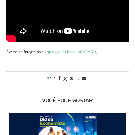
Acesse na íntegra no :
https://youtu.be/s__yOoExAIg
0
VOCÊ PODE GOSTAR