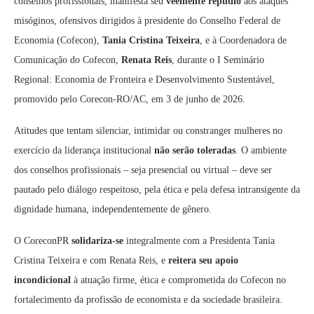
conselhos profissionais, manifesta seu
veemente repúdio
aos ataques
misóginos, ofensivos dirigidos à presidente do Conselho Federal de
Economia (Cofecon),
Tania Cristina Teixeira
, e à Coordenadora de
Comunicação do Cofecon,
Renata Reis
, durante o I Seminário
Regional: Economia de Fronteira e Desenvolvimento Sustentável,
promovido pelo Corecon-RO/AC, em 3 de junho de 2026.
Atitudes que tentam silenciar, intimidar ou constranger mulheres no
exercício da liderança institucional
não serão toleradas
. O ambiente
dos conselhos profissionais – seja presencial ou virtual – deve ser
pautado pelo diálogo respeitoso, pela ética e pela defesa intransigente da
dignidade humana, independentemente de gênero.
O CoreconPR
solidariza-se
integralmente com a Presidenta Tania
Cristina Teixeira e com Renata Reis, e
reitera seu apoio
incondicional
à atuação firme, ética e comprometida do Cofecon no
fortalecimento da profissão de economista e da sociedade brasileira.