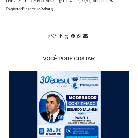
celulares: (41) 98419-4807 – geral(whats) / (41) 98855-2497 –
Registro/Financeiro(whats).
0
VOCÊ PODE GOSTAR