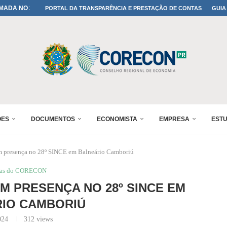
MADA NO 30º ENESUL
PORTAL DA TRANSPARÊNCIA E PRESTAÇÃO DE CONTAS
GUIA
NO 30º ENESUL
MADA NO 30º ENESUL
IA: PARANÁ DEFINE SUAS...
ADO NO 30º ENESUL
OMIA E FINANÇAS...
 DO SUL REUNIRÁ...
A NO PAINEL 1 DO...
ÕES
DOCUMENTOS
ECONOMISTA
EMPRESA
EST
m presença no 28º SINCE em Balneário Camboriú
ias do CORECON
 PRESENÇA NO 28º SINCE EM
IO CAMBORIÚ
024
312
views