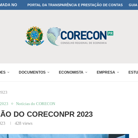
MADA NO 30º ENESUL
PORTAL DA TRANSPARÊNCIA E PRESTAÇÃO DE CONTAS
GUIA
NO 30º ENESUL
MADA NO 30º ENESUL
IA: PARANÁ DEFINE SUAS...
ADO NO 30º ENESUL
OMIA E FINANÇAS...
 DO SUL REUNIRÁ...
A NO PAINEL 1 DO...
ÕES
DOCUMENTOS
ECONOMISTA
EMPRESA
EST
 2023
 2023
Notícias do CORECON
IÇÃO DO CORECONPR 2023
023
428
views