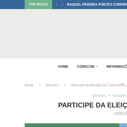
TOP POSTS
RAQUEL PEREIRA PONTES CONFIR
EDUARDO SALAMUNI CONFIRMADO 
RAQUEL PEREIRA PONTES CONFIR
XV GINCANA NACIONAL DE ECONOM
DANIEL WESTRUPP ESTÁ CONFIRM
6º ENCONTRO DE PERITOS EM ECON
1º FÓRUM DA MULHER ECONOMISTA
MONICA BERALDO ESTÁ CONFIRMAD
HOME
CORECON
INFORMAÇ
Home
Eleições
Participe da Eleição do CoreconPR
Eleições
Eleições
PARTICIPE DA ELE
14/09/2