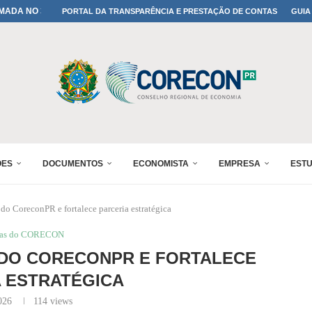
MADA NO 30º ENESUL
PORTAL DA TRANSPARÊNCIA E PRESTAÇÃO DE CONTAS
GUIA
NO 30º ENESUL
MADA NO 30º ENESUL
IA: PARANÁ DEFINE SUAS...
ADO NO 30º ENESUL
OMIA E FINANÇAS...
 DO SUL REUNIRÁ...
A NO PAINEL 1 DO...
ÕES
DOCUMENTOS
ECONOMISTA
EMPRESA
EST
 do CoreconPR e fortalece parceria estratégica
ias do CORECON
 DO CORECONPR E FORTALECE
 ESTRATÉGICA
026
114
views