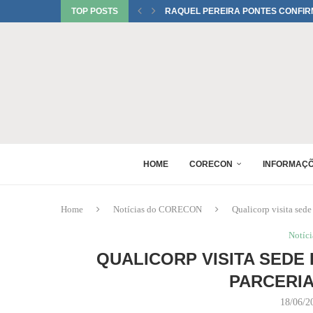
TOP POSTS
RAQUEL PEREIRA PONTES CONFIR
EDUARDO SALAMUNI CONFIRMADO 
RAQUEL PEREIRA PONTES CONFIR
XV GINCANA NACIONAL DE ECONOM
DANIEL WESTRUPP ESTÁ CONFIRM
6º ENCONTRO DE PERITOS EM ECON
1º FÓRUM DA MULHER ECONOMISTA
MONICA BERALDO ESTÁ CONFIRMAD
HOME
CORECON
INFORMAÇ
Home
Notícias do CORECON
Qualicorp visita sede
Notíc
QUALICORP VISITA SEDE
PARCERIA
18/06/2