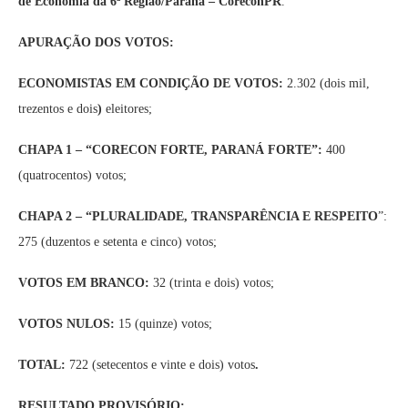
de Economia da 6ª Região/Paraná – CoreconPR
.
APURAÇÃO DOS VOTOS:
ECONOMISTAS EM CONDIÇÃO DE VOTOS:
2.302 (dois mil,
trezentos e dois
)
eleitores;
CHAPA 1 – “CORECON FORTE, PARANÁ FORTE”:
400
(quatrocentos) votos;
CHAPA 2 – “PLURALIDADE, TRANSPARÊNCIA E RESPEITO
”:
275 (duzentos e setenta e cinco) votos;
VOTOS EM BRANCO:
32 (trinta e dois) votos;
VOTOS NULOS:
15 (quinze) votos;
TOTAL:
722 (setecentos e vinte e dois) votos
.
RESULTADO PROVISÓRIO: