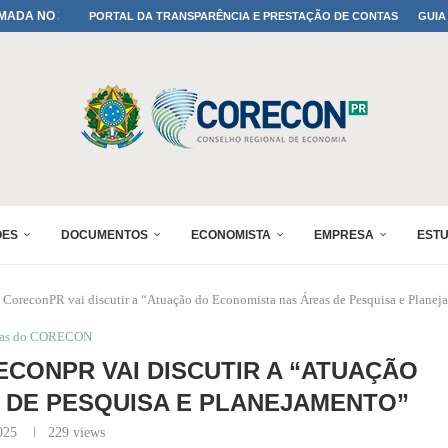
MADA NO 30º ENESUL
PORTAL DA TRANSPARÊNCIA E PRESTAÇÃO DE CONTAS
GUIA
NO 30º ENESUL
MADA NO 30º ENESUL
IA: PARANÁ DEFINE SUAS...
ADO NO 30º ENESUL
OMIA E FINANÇAS...
 DO SUL REUNIRÁ...
A NO PAINEL 1 DO...
ÕES
DOCUMENTOS
ECONOMISTA
EMPRESA
EST
CoreconPR vai discutir a “Atuação do Economista nas Áreas de Pesquisa e Planej
ias do CORECON
CONPR VAI DISCUTIR A “ATUAÇÃO
 DE PESQUISA E PLANEJAMENTO”
025
229
views