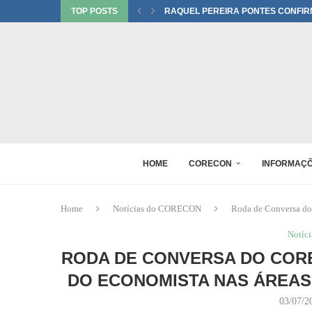
TOP POSTS
RAQUEL PEREIRA PONTES CONFIR
EDUARDO SALAMUNI CONFIRMADO 
RAQUEL PEREIRA PONTES CONFIR
XV GINCANA NACIONAL DE ECONOM
DANIEL WESTRUPP ESTÁ CONFIRM
6º ENCONTRO DE PERITOS EM ECON
1º FÓRUM DA MULHER ECONOMISTA
MONICA BERALDO ESTÁ CONFIRMAD
HOME
CORECON
INFORMAÇ
Home
Notícias do CORECON
Roda de Conversa do 
Notíc
RODA DE CONVERSA DO CORE
DO ECONOMISTA NAS ÁREAS
03/07/2