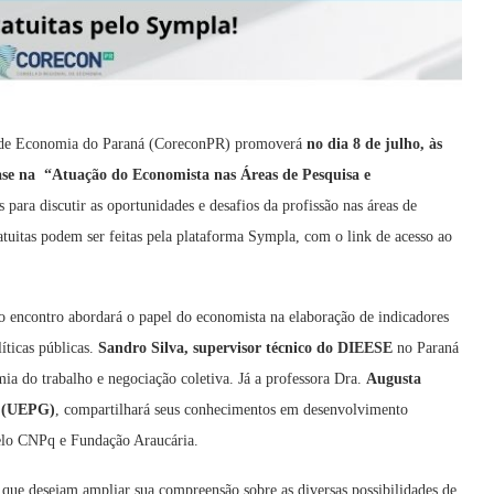
l de Economia do Paraná (CoreconPR) promoverá
no dia 8 de julho, às
e na “Atuação do Economista nas Áreas de Pesquisa e
as para discutir as oportunidades e desafios da profissão nas áreas de
atuitas podem ser feitas pela plataforma Sympla, com o link de acesso ao
o encontro abordará o papel do economista na elaboração de indicadores
íticas públicas.
Sandro Silva, supervisor técnico do DIEESE
no Paraná
a do trabalho e negociação coletiva. Já a professora Dra.
Augusta
a (UEPG)
, compartilhará seus conhecimentos em desenvolvimento
 pelo CNPq e Fundação Araucária.
 que desejam ampliar sua compreensão sobre as diversas possibilidades de