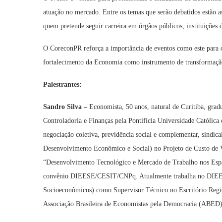
atuação no mercado. Entre os temas que serão debatidos estão as
quem pretende seguir carreira em órgãos públicos, instituições d
O CoreconPR reforça a importância de eventos como este para o
fortalecimento da Economia como instrumento de transformação
Palestrantes:
Sandro Silva –
Economista, 50 anos, natural de Curitiba, gra
Controladoria e Finanças pela Pontifícia Universidade Católic
negociação coletiva, previdência social e complementar, sindic
Desenvolvimento Econômico e Social) no Projeto de Custo de Vid
“Desenvolvimento Tecnológico e Mercado de Trabalho nos Espaço
convênio DIEESE/CESIT/CNPq. Atualmente trabalha no DIEESE 
Socioeconômicos) como Supervisor Técnico no Escritório Regi
Associação Brasileira de Economistas pela Democracia (ABED)