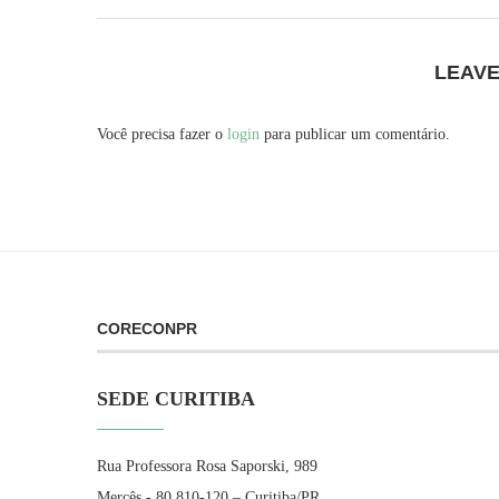
LEAV
Você precisa fazer o
login
para publicar um comentário.
CORECONPR
SEDE CURITIBA
Rua Professora Rosa Saporski, 989
Mercês - 80.810-120 – Curitiba/PR