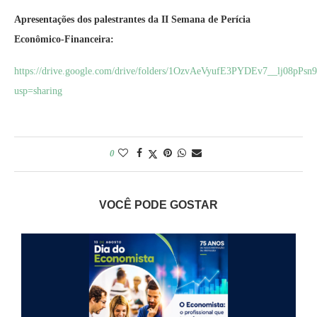
Apresentações dos palestrantes da II Semana de Perícia
Econômico-Financeira:
https://drive.google.com/drive/folders/1OzvAeVyufE3PYDEv7__lj08pPsn
usp=sharing
0
VOCÊ PODE GOSTAR