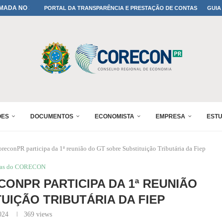
MADA NO 30º ENESUL
PORTAL DA TRANSPARÊNCIA E PRESTAÇÃO DE CONTAS
GUIA
IA: PARANÁ DEFINE SUAS...
ADO NO 30º ENESUL
OMIA E FINANÇAS...
 DO SUL REUNIRÁ...
A NO PAINEL 1 DO...
ÕES
DOCUMENTOS
ECONOMISTA
EMPRESA
EST
oreconPR participa da 1ª reunião do GT sobre Substituição Tributária da Fiep
ias do CORECON
CONPR PARTICIPA DA 1ª REUNIÃO
UIÇÃO TRIBUTÁRIA DA FIEP
024
369
views