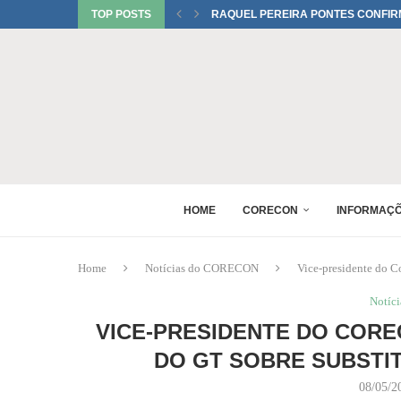
TOP POSTS
RAQUEL PEREIRA PONTES CONFIR
XV GINCANA NACIONAL DE ECONOM
DANIEL WESTRUPP ESTÁ CONFIRM
6º ENCONTRO DE PERITOS EM ECON
1º FÓRUM DA MULHER ECONOMISTA
MONICA BERALDO ESTÁ CONFIRMAD
HOME
CORECON
INFORMAÇ
Home
Notícias do CORECON
Vice-presidente do C
Notíc
VICE-PRESIDENTE DO CORE
DO GT SOBRE SUBSTIT
08/05/2