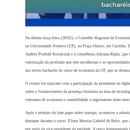
Na última terça-feira (28/02), o Conselho Regional de Economia
na Universidade Positivo (UP), na Praça Osório, em Curitiba. 
Andréa Prodohl Kovalczuk e a conselheira Adriana Ripka, que f
valorização da profissão que eles escolheram e as oportunida
aos novos bacharéis do curso de economia da UP, que se destac
O evento foi marcado com a participação da presidente da Agên
sobre o fortalecimento da presença feminina na área de tecnolog
veteranos de economia e contabilidade a ingressarem neste merc
Após o término do bate-papo sobre startups, aconteceu a soleni
destaque durante o curso. Eliseu Messias Gabriel de Brito, que
por meio da vice-presidente da entidade. A outra homenageada