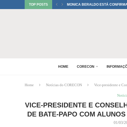
TOP POSTS
ÚLTIMOS DIAS DO 2º LOTE DE INSCR
PRAZO PARA INSCRIÇÕES NO 36º P
75 ANOS DA REGULAMENTAÇÃO DA 
HOME
CORECON
INFORMAÇ
Home
Notícias do CORECON
Vice-presidente e C
Notíc
VICE-PRESIDENTE E CONSEL
DE BATE-PAPO COM ALUNOS
01/03/2