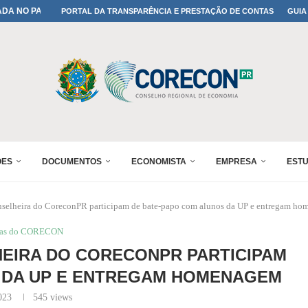
IÇÕES DO...
PORTAL DA TRANSPARÊNCIA E PRESTAÇÃO DE CONTAS
GUIA
RÊMIO PARANÁ DE...
PROFISSÃO DE ECONOMISTA...
ÕES
DOCUMENTOS
ECONOMISTA
EMPRESA
EST
onselheira do CoreconPR participam de bate-papo com alunos da UP e entregam h
ias do CORECON
HEIRA DO CORECONPR PARTICIPAM
 DA UP E ENTREGAM HOMENAGEM
023
545
views