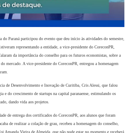
 do Paraná participou do evento que deu início às atividades do semestre,
Estiveram representando a entidade, a vice-presidente do CoreconPR,
alaram da importância do conselho para os futuros economistas, sobre a
des do mercado. A vice-presidente do CoreconPR, entregou a homenagem
aram.
cia de Desenvolvimento e Inovação de Curitiba, Cris Alessi, que falou
ia e do crescimento de startups na capital paranaense, estimulando os
ado, dando vida aos projetos.
dade de entrega dos certificados do CoreconPR, aos alunos que foram
 acaba de realizar a colação de grau, recebeu a homenagem do conselho,
 foi Amanda Vieira de Almeida, que não pode estar no momento e receberá