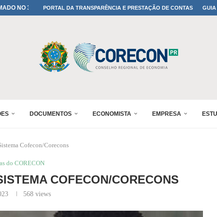
A TODOS OS PAIS!
PORTAL DA TRANSPARÊNCIA E PRESTAÇÃO DE CONTAS
GUIA
ONFIRMADA NO 30º ENESUL
 30º ENESUL
MADA NO 30º ENESUL
NO 30º ENESUL
MADA NO 30º ENESUL
IA: PARANÁ DEFINE SUAS...
ADO NO 30º ENESUL
ÕES
DOCUMENTOS
ECONOMISTA
EMPRESA
EST
 Sistema Cofecon/Corecons
ias do CORECON
 SISTEMA COFECON/CORECONS
023
568
views