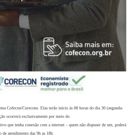
tema Cofecon/Corecons. Elas terão início às 08 horas do dia 30 (segunda-
tação ocorrerá exclusivamente por meio do
itivo que tenha conexão com a internet – quem não dispuser de um, poderá
o de atendimento das 9h as 18h.