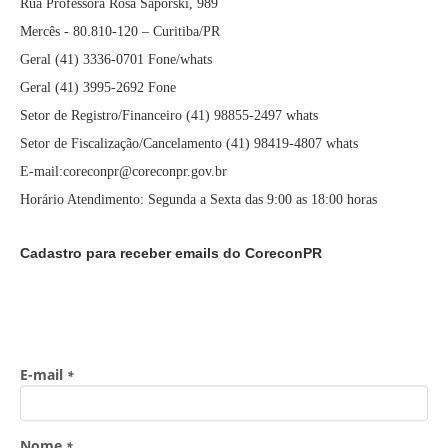
Rua Professora Rosa Saporski, 989
Mercês - 80.810-120 – Curitiba/PR
Geral (41) 3336-0701 Fone/whats
Geral (41) 3995-2692 Fone
Setor de Registro/Financeiro (41) 98855-2497 whats
Setor de Fiscalização/Cancelamento (41) 98419-4807 whats
E-mail:coreconpr@coreconpr.gov.br
Horário Atendimento: Segunda a Sexta das 9:00 as 18:00 horas
Cadastro para receber emails do CoreconPR