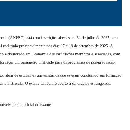
mia (ANPEC) está com inscrições abertas até 31 de julho de 2025 para
realizado presencialmente nos dias 17 e 18 de setembro de 2025. A
rado e doutorado em Economia das instituições membros e associadas, com
e fornecer um parâmetro unificado para os programas de pós-graduação.
, além de estudantes universitários que estejam concluindo sua formação
var a matrícula. O exame também é aberto a candidatos estrangeiros,
oníveis no site oficial do exame: