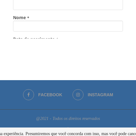
FACEBOOK
INSTAGRAM
@2021 - Todos os direitos reservados
BACK TO TOP
 sua experiência. Presumiremos que você concorda com isso, mas você pode cance