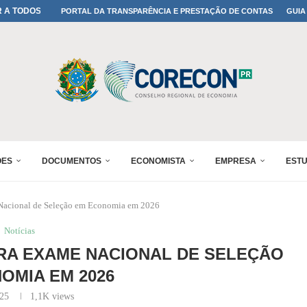
A TODOS OS PAIS!
PORTAL DA TRANSPARÊNCIA E PRESTAÇÃO DE CONTAS
GUIA
ONFIRMADA NO 30º ENESUL
 30º ENESUL
MADA NO 30º ENESUL
NO 30º ENESUL
MADA NO 30º ENESUL
IA: PARANÁ DEFINE SUAS...
ADO NO 30º ENESUL
ÕES
DOCUMENTOS
ECONOMISTA
EMPRESA
EST
Nacional de Seleção em Economia em 2026
Notícias
RA EXAME NACIONAL DE SELEÇÃO
OMIA EM 2026
025
1,1K
views