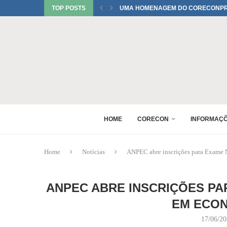
TOP POSTS
UMA HOMENAGEM DO CORECONPR 
TATIANI SOBRINHO DEL BIANCO C
JUREMA TOMELIN CONFIRMADA NO
RAQUEL PEREIRA PONTES CONFIR
EDUARDO SALAMUNI CONFIRMADO 
RAQUEL PEREIRA PONTES CONFIR
XV GINCANA NACIONAL DE ECONOM
DANIEL WESTRUPP ESTÁ CONFIRM
HOME
CORECON
INFORMAÇ
Home
Notícias
ANPEC abre inscrições para Exame 
ANPEC ABRE INSCRIÇÕES PA
EM ECON
17/06/2