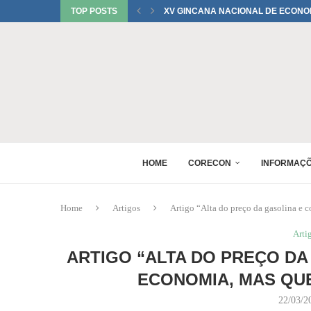
TOP POSTS
XV GINCANA NACIONAL DE ECONOM
DANIEL WESTRUPP ESTÁ CONFIRM
6º ENCONTRO DE PERITOS EM ECON
1º FÓRUM DA MULHER ECONOMISTA
MONICA BERALDO ESTÁ CONFIRMAD
ÚLTIMOS DIAS DO 2º LOTE DE INSCR
PRAZO PARA INSCRIÇÕES NO 36º P
75 ANOS DA REGULAMENTAÇÃO DA 
HOME
CORECON
INFORMAÇ
Home
Artigos
Artigo “Alta do preço da gasolina e
Arti
ARTIGO “ALTA DO PREÇO DA
ECONOMIA, MAS QUE
22/03/2