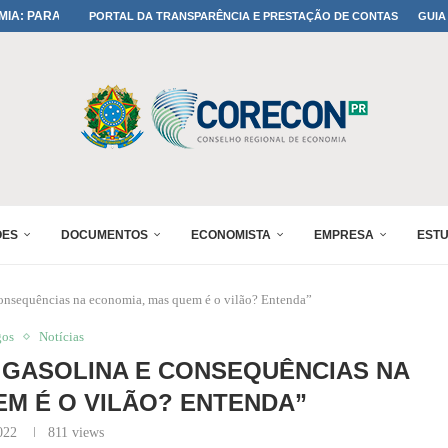
IA: PARANÁ DEFINE SUAS...
PORTAL DA TRANSPARÊNCIA E PRESTAÇÃO DE CONTAS
GUIA
ADO NO 30º ENESUL
OMIA E FINANÇAS...
 DO SUL REUNIRÁ...
A NO PAINEL 1 DO...
IÇÕES DO...
RÊMIO PARANÁ DE...
PROFISSÃO DE ECONOMISTA...
ÕES
DOCUMENTOS
ECONOMISTA
EMPRESA
EST
 consequências na economia, mas quem é o vilão? Entenda”
gos
Notícias
 GASOLINA E CONSEQUÊNCIAS NA
M É O VILÃO? ENTENDA”
022
811
views