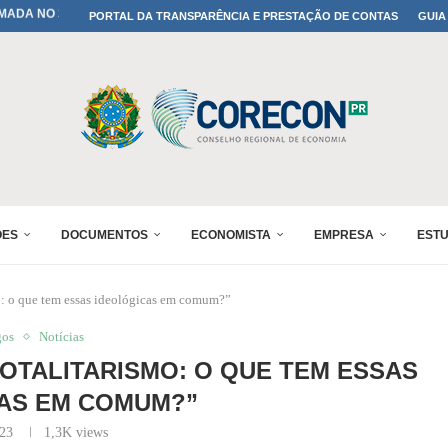
IA: PARANÁ DEFINE SUAS...
PORTAL DA TRANSPARÊNCIA E PRESTAÇÃO DE CONTAS
GUIA
ADO NO 30º ENESUL
OMIA E FINANÇAS...
 DO SUL REUNIRÁ...
A NO PAINEL 1 DO...
IÇÕES DO...
RÊMIO PARANÁ DE...
PROFISSÃO DE ECONOMISTA...
ÕES
DOCUMENTOS
ECONOMISTA
EMPRESA
EST
o: o que tem essas ideológicas em comum?”
gos
Notícias
TOTALITARISMO: O QUE TEM ESSAS
AS EM COMUM?”
023
1,3K
views